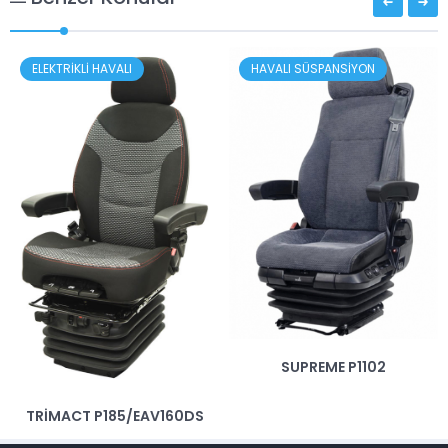
ELEKTRİKLİ HAVALI
HAVALI SÜSPANSİYON
SUPREME P1102
TRİMACT P185/EAV160DS