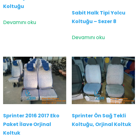
Koltuğu
Sabit Halk Tipi Yolcu
Koltuğu – Sezer 8
Devamını oku
Devamını oku
Sprinter 2016 2017 Eko
Sprinter Ön Sağ Tekli
Paket İlave Orjinal
Koltuğu, Orjinal Koltuk
Koltuk