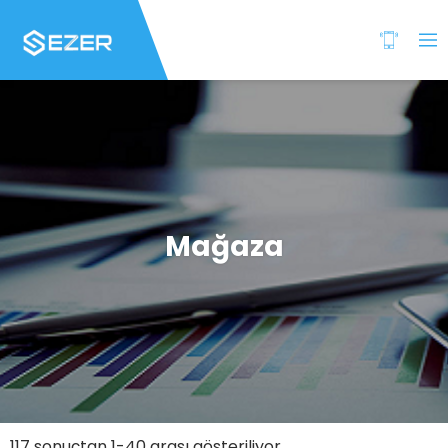
Mağaza
117 sonuçtan 1-40 arası gösteriliyor