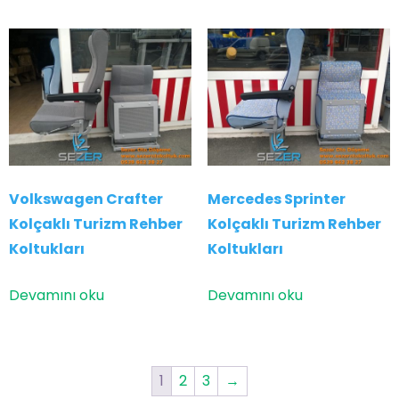
Volkswagen Crafter
Mercedes Sprinter
Kolçaklı Turizm Rehber
Kolçaklı Turizm Rehber
Koltukları
Koltukları
Devamını oku
Devamını oku
1
2
3
→