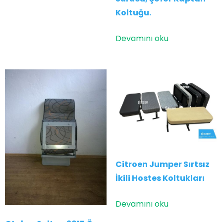
Koltuğu.
Devamını oku
Citroen Jumper Sırtsız
İkili Hostes Koltukları
Devamını oku