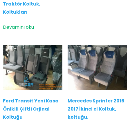
Traktör Koltuk,
Koltukları
Devamını oku
Ford Transit Yeni Kasa
Mercedes Sprinter 2016
Önikili Çiftli Orjinal
2017 İkinci el Koltuk,
Koltuğu
koltuğu.