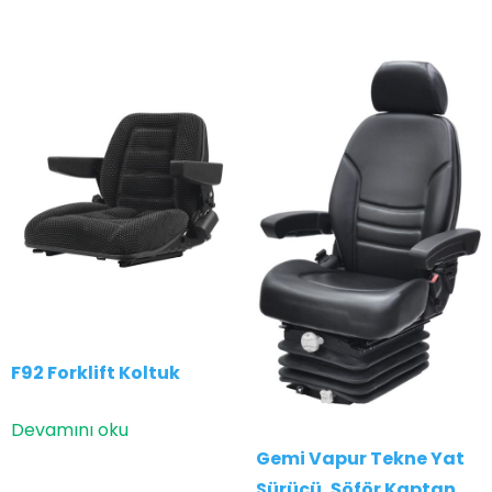
F92 Forklift Koltuk
Devamını oku
Gemi Vapur Tekne Yat
Sürücü, Şöför Kaptan