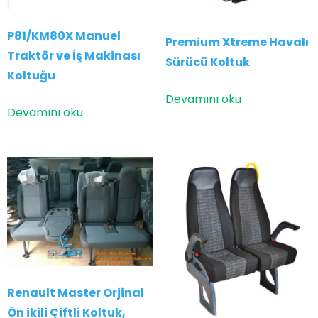
P81/KM80X Manuel
Premium Xtreme Havalı
Traktör ve İş Makinası
Sürücü Koltuk
Koltuğu
Devamını oku
Devamını oku
Renault Master Orjinal
Ön ikili Çiftli Koltuk,