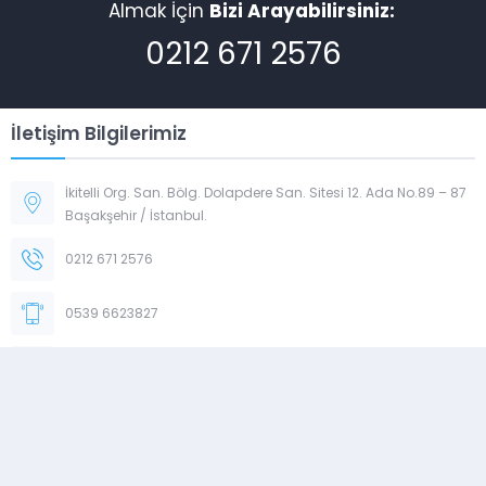
Almak İçin
Bizi Arayabilirsiniz:
0212 671 2576
İletişim Bilgilerimiz
İkitelli Org. San. Bölg. Dolapdere San. Sitesi 12. Ada No.89 – 87
Başakşehir / İstanbul.
0212 671 2576
0539 6623827
serhatsezer.szr@gmail.com