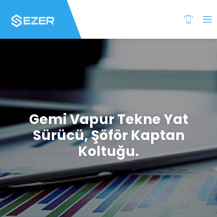
Gemi Vapur Tekne Yat
Sürücü, Şöför Kaptan
Koltuğu.