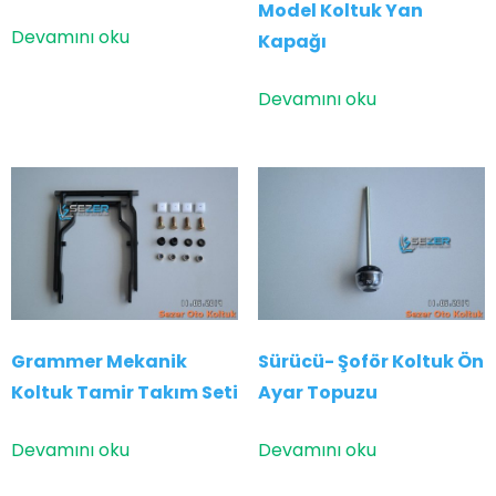
Model Koltuk Yan
Devamını oku
Kapağı
Devamını oku
Grammer Mekanik
Sürücü- Şoför Koltuk Ön
Koltuk Tamir Takım Seti
Ayar Topuzu
Devamını oku
Devamını oku