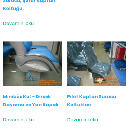
Sürücü, Şöför Kaptan
Koltuğu.
Devamını oku
Minibüs Kol – Dirsek
Pilot Kaptan Sürücü
Dayama ve Yan Kapak
Koltukları
Devamını oku
Devamını oku