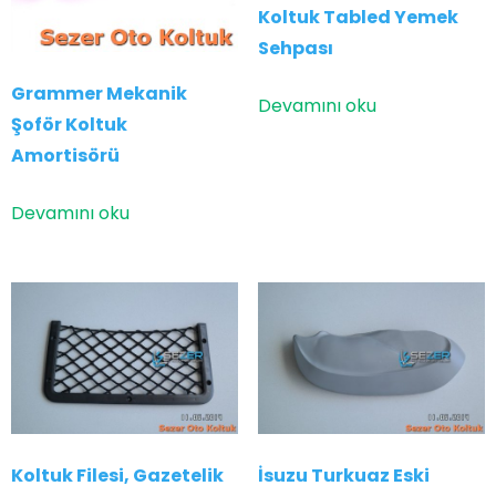
Koltuk Tabled Yemek
Sehpası
Grammer Mekanik
Devamını oku
Şoför Koltuk
Amortisörü
Devamını oku
Koltuk Filesi, Gazetelik
İsuzu Turkuaz Eski