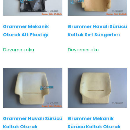
Grammer Mekanik
Grammer Havalı Sürücü
Oturak Alt Plastiği
Koltuk Sırt Süngerleri
Devamını oku
Devamını oku
Grammer Havalı Sürücü
Grammer Mekanik
Koltuk Oturak
Sürücü Koltuk Oturak