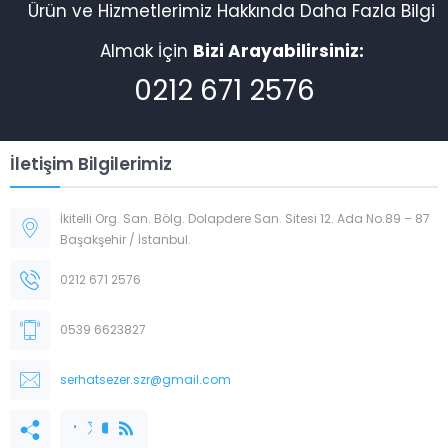
Ürün ve Hizmetlerimiz Hakkında Daha Fazla Bilgi
Almak İçin
Bizi Arayabilirsiniz:
0212 671 2576
İletişim Bilgilerimiz
İkitelli Org. San. Bölg. Dolapdere San. Sitesi 12. Ada No.89 – 87
Başakşehir / İstanbul.
0212 671 2576
0539 6623827
serhatsezer.szr@gmail.com