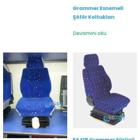
Grammer Esnemeli
Şöför Koltukları
Devamını oku
FA418 Grammer Sürücü