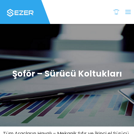
Şoför – Sürücü Koltukları
Tüm Araçların Havalı – Mekanik Sıfır ve İkinci el Sürücü