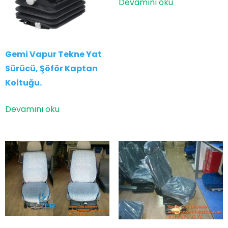
Devamını oku
Gemi Vapur Tekne Yat
Sürücü, Şöför Kaptan
Koltuğu.
Devamını oku