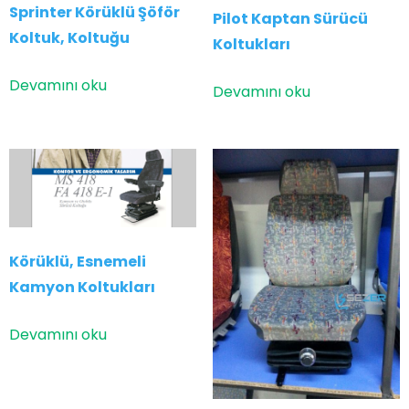
Sprinter Körüklü Şöför
Pilot Kaptan Sürücü
Koltuk, Koltuğu
Koltukları
Devamını oku
Devamını oku
Körüklü, Esnemeli
Kamyon Koltukları
Devamını oku