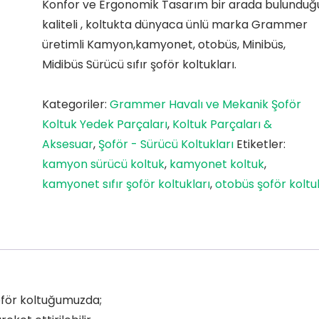
Konfor ve Ergonomik Tasarım bir arada bulunduğ
kaliteli , koltukta dünyaca ünlü marka Grammer
üretimli Kamyon,kamyonet, otobüs, Minibüs,
Midibüs Sürücü sıfır şoför koltukları.
Kategoriler:
Grammer Havalı ve Mekanik Şoför
Koltuk Yedek Parçaları
,
Koltuk Parçaları &
Aksesuar
,
Şoför - Sürücü Koltukları
Etiketler:
kamyon sürücü koltuk
,
kamyonet koltuk
,
kamyonet sıfır şoför koltukları
,
otobüs şoför koltu
oför koltuğumuzda;