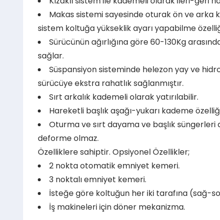
Kızaklı sistem ile kademeli olarak ileri-geri har
Makas sistemi sayesinde oturak ön ve arka kı
sistem koltuğa yükseklik ayarı yapabilme özelliğ
Sürücünün ağırlığına göre 60-130Kg arasın
sağlar.
Süspansiyon sisteminde helezon yay ve hidrol
sürücüye ekstra rahatlık sağlanmıştır.
Sırt arkalık kademeli olarak yatırılabilir.
Hareketli başlık aşağı-yukarı kademe özelliği
Oturma ve sırt dayama ve başlık süngerleri 
deforme olmaz.
Özelliklere sahiptir. Opsiyonel Özellikler;
2 nokta otomatik emniyet kemeri.
3 noktalı emniyet kemeri.
İsteğe göre koltuğun her iki tarafına (sağ-so
İş makineleri için döner mekanizma.