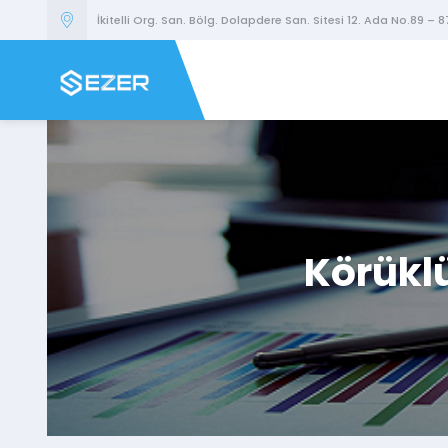
İkitelli Org. San. Bölg. Dolapdere San. Sitesi 12. Ada No.89 – 8
Körükl