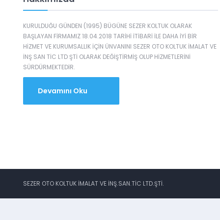
KURULDUĞU GÜNDEN (1995) BÜGÜNE SEZER KOLTUK OLARAK
BAŞLAYAN FİRMAMIZ 18.04.2018 TARİHİ İTİBARİ İLE DAHA İYİ BİR
HİZMET VE KURUMSALLIK İÇİN ÜNVANINI SEZER OTO KOLTUK İMALAT VE
İNŞ SAN TİC LTD ŞTİ OLARAK DEĞİŞTİRMİŞ OLUP HİZMETLERİNİ
SÜRDÜRMEKTEDİR.
Devamını Oku
SEZER OTO KOLTUK İMALAT VE İNŞ.SAN.TİC LTD.ŞTİ.