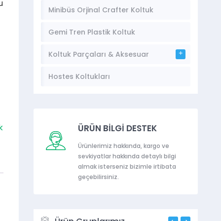
u
Minibüs Orjinal Crafter Koltuk
Sprinter Koltukları
Gemi Tren Plastik Koltuk
Koltuk Parçaları & Aksesuar
Hostes Koltukları
k
ÜRÜN BİLGİ DESTEK
Ürünlerimiz hakkında, kargo ve
sevkiyatlar hakkında detaylı bilgi
almak isterseniz bizimle irtibata
geçebilirsiniz.