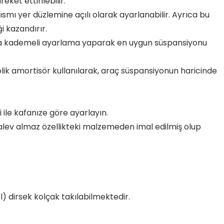
eket ettirilebilir.
smı yer düzlemine açılı olarak ayarlanabilir. Ayrıca bu
i kazandırır.
da kademeli ayarlama yaparak en uygun süspansiyonu
ik amortisör kullanılarak, araç süspansiyonun haricinde
 ile kafanıze göre ayarlayın.
alev almaz özellikteki malzemeden imal edilmiş olup
l) dirsek kolçak takılabilmektedir.