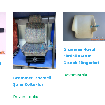
Grammer Havalı
Sürücü Koltuk
Oturak Süngerleri
i
Devamını oku
Grammer Esnemeli
Şöför Koltukları
Devamını oku