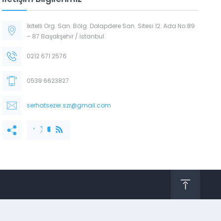
İkitelli Org. San. Bölg. Dolapdere San. Sitesi 12. Ada No.89
– 87 Başakşehir / İstanbul.
0212 671 2576
0539 6623827
serhatsezer.szr@gmail.com