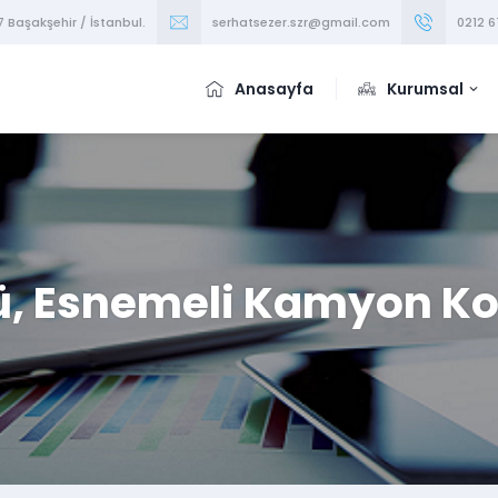
7 Başakşehir / İstanbul.
serhatsezer.szr@gmail.com
0212 6
Anasayfa
Kurumsal
ü, Esnemeli Kamyon Kol