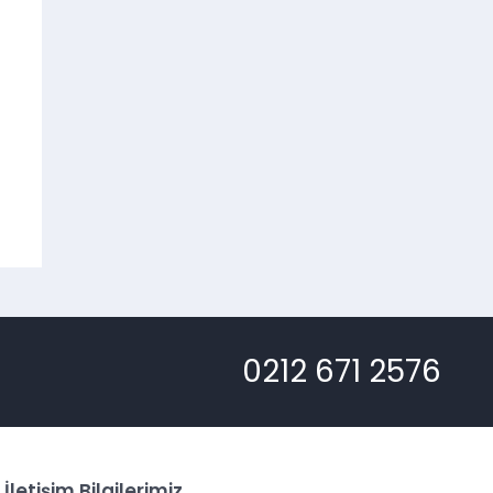
MY3000
P408
0212 671 2576
İletişim Bilgilerimiz