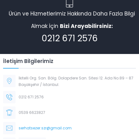
Ürün ve Hizmetlerimiz Hakkında Daha Fazla Bilgi
Almak İçin
Bizi Arayabilirsiniz:
0212 671 2576
İletişim Bilgilerimiz
İkitelli Org. San. Bölg. Dolapdere San. Sitesi 12. Ada No.89 – 87
Başakşehir / İstanbul.
0212 671 2576
0539 6623827
serhatsezer.szr@gmail.com