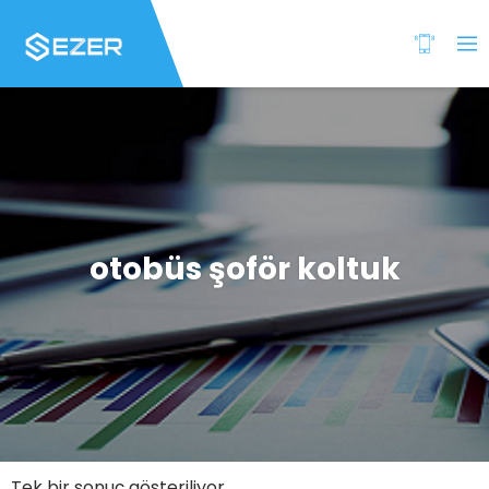
otobüs şoför koltuk
Tek bir sonuç gösteriliyor