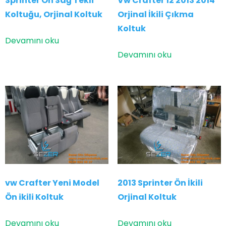
Sprinter Ön Sağ Tekli
Vw Crafter 12 2013 2014
Koltuğu, Orjinal Koltuk
Orjinal İkili Çıkma
Koltuk
Devamını oku
Devamını oku
vw Crafter Yeni Model
2013 Sprinter Ön İkili
Ön ikili Koltuk
Orjinal Koltuk
Devamını oku
Devamını oku