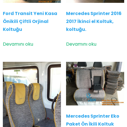
Ford Transit Yeni Kasa
Mercedes Sprinter 2016
Önikili Çiftli Orjinal
2017 İkinci el Koltuk,
Koltuğu
koltuğu.
Devamını oku
Devamını oku
Mercedes Sprinter Eko
Paket Ön İkili Koltuk