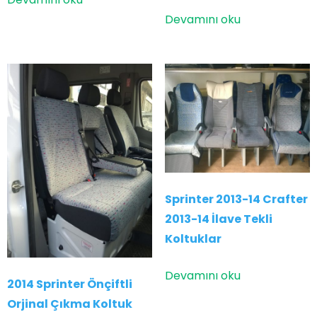
Devamını oku
Sprinter 2013-14 Crafter
2013-14 İlave Tekli
Koltuklar
Devamını oku
2014 Sprinter Önçiftli
Orjinal Çıkma Koltuk