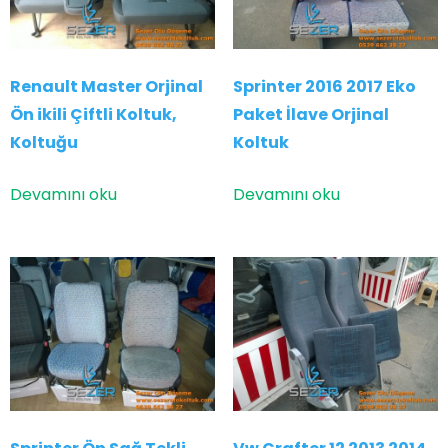
Renault Master Orjinal
Sprinter 2016 2017 Eko
Ön ikili Çiftli Koltuk,
Paket İlave Orjinal
Koltuğu
Koltuk
Devamını oku
Devamını oku