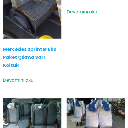
Devamını oku
Mercedes Sprinter Eko
Paket Çıkma Sarı
Koltuk
Devamını oku