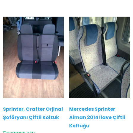
Sprinter, Crafter Orjinal
Mercedes Sprinter
Şoföryanı Çiftli Koltuk
Alman 2014 İlave Çiftli
Koltuğu
Devamını oku