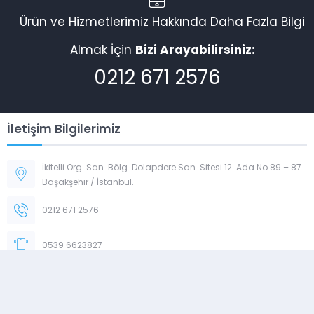
Ürün ve Hizmetlerimiz Hakkında Daha Fazla Bilgi
Almak İçin
Bizi Arayabilirsiniz:
0212 671 2576
İletişim Bilgilerimiz
İkitelli Org. San. Bölg. Dolapdere San. Sitesi 12. Ada No.89 – 87
Başakşehir / İstanbul.
0212 671 2576
0539 6623827
serhatsezer.szr@gmail.com