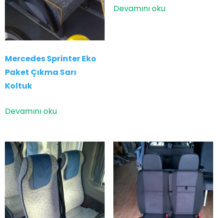
Devamını oku
Mercedes Sprinter Eko
Paket Çıkma Sarı
Koltuk
Devamını oku