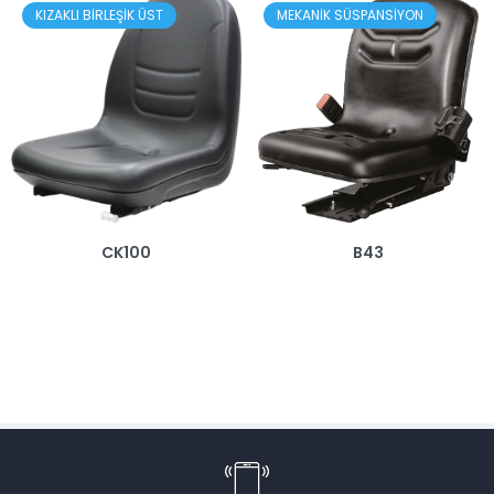
KIZAKLI BİRLEŞİK ÜST
MEKANİK SÜSPANSİYON
B43
CK100