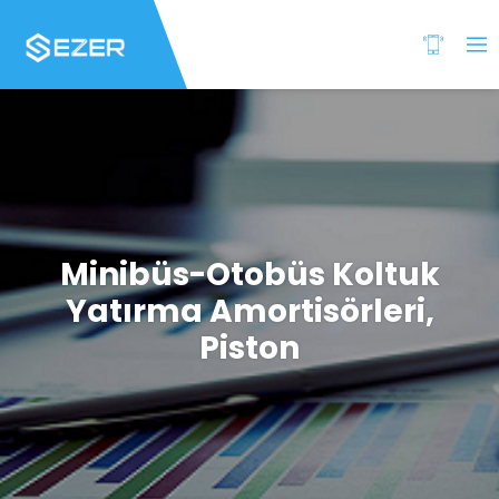
Minibüs-Otobüs Koltuk
Yatırma Amortisörleri,
Piston