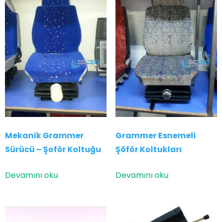
Mekanik Grammer
Grammer Esnemeli
Sürücü – Şoför Koltuğu
Şöför Koltukları
Devamını oku
Devamını oku