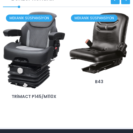
MEKANİK SÜSPANSİYON
MEKANİK SÜSPANSİYON
B43
TRİMACT P145/M110X