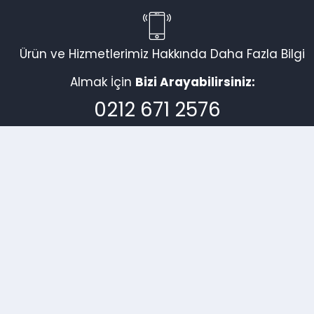
Ürün ve Hizmetlerimiz Hakkında Daha Fazla Bilgi
Almak İçin
Bizi Arayabilirsiniz:
0212 671 2576
İletişim Bilgilerimiz
İkitelli Org. San. Bölg. Dolapdere San. Sitesi 12. Ada No.89 – 87
Başakşehir / İstanbul.
0212 671 2576
0539 6623827
serhatsezer.szr@gmail.com