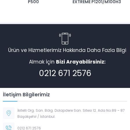
P500
EXTREME P1201/M100H3
Ürün ve Hizmetlerimiz Hakkında Daha Fazla Bilgi
Almak İçin
Bizi Arayabilirsiniz:
0212 671 2576
İletişim Bilgilerimiz
İkitelli Org. San. Bölg. Dolapdere San. Sitesi 12. Ada No.89 – 87
Başakşehir / İstanbul.
0212 671 2576