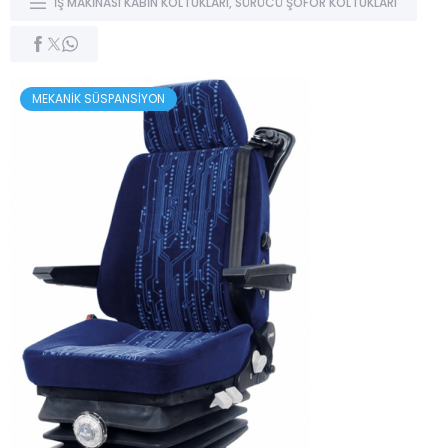
İŞ MAKİNASI KABİN KOLTUKLARI
,
SÜRÜCÜ ŞOFÖR KOLTUKLARI
MEKANİK SÜSPANSİYON