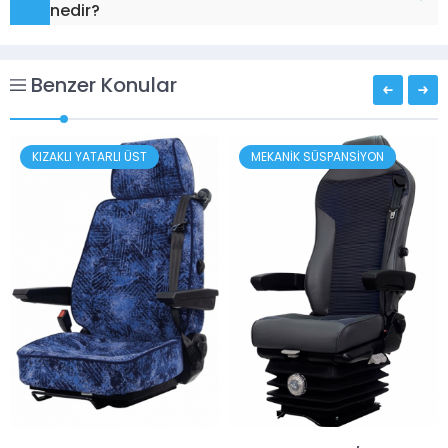
nedir?
Benzer Konular
KIZAKLI YATARLI ÜST
MEKANİK SÜSPANSİYON