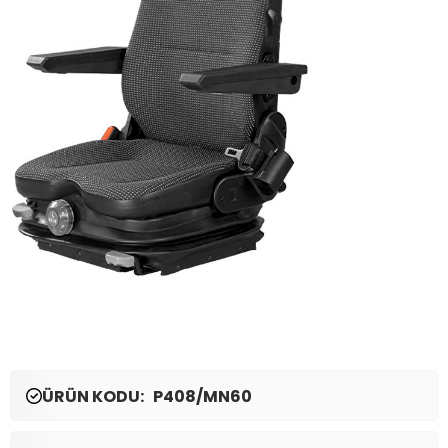
ÜRÜN KODU: P408/MN60