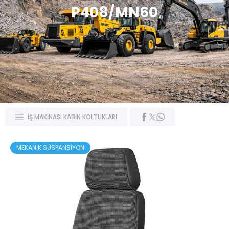
P408/MN60
İŞ MAKİNASI KABİN KOLTUKLARI
MEKANİK SÜSPANSİYON