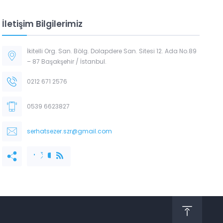
İletişim Bilgilerimiz
İkitelli Org. San. Bölg. Dolapdere San. Sitesi 12. Ada No.89
– 87 Başakşehir / İstanbul.
0212 671 2576
0539 6623827
serhatsezer.szr@gmail.com