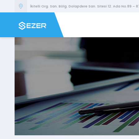
İkitelli Org. San. Bölg. Dolapdere San. Sitesi 12. Ada No.89 – 8