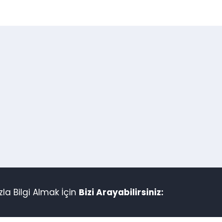
AHMET TOKUŞ
İşinde Profesyonel işçilik
kalitesi tartışılmaz gönül r
gidebilirsiniz esnafın derdi
la Bilgi Almak İçin
Bizi Arayabilirsiniz: