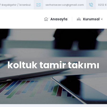
7 Başakşehir / İstanbul.
serhatsezer.szr@gmail.com
0212 6
Anasayfa
Kurumsal
koltuk tamir takımı