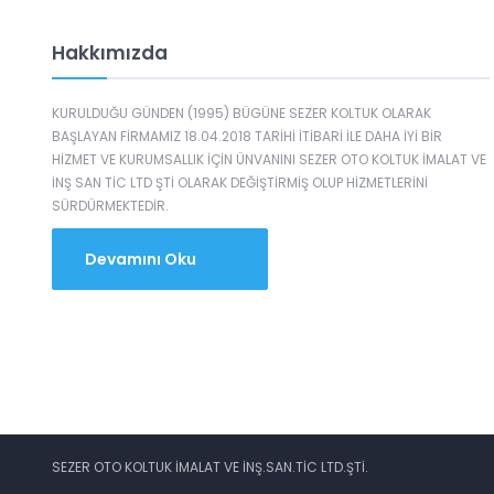
Hakkımızda
KURULDUĞU GÜNDEN (1995) BÜGÜNE SEZER KOLTUK OLARAK
BAŞLAYAN FİRMAMIZ 18.04.2018 TARİHİ İTİBARİ İLE DAHA İYİ BİR
HİZMET VE KURUMSALLIK İÇİN ÜNVANINI SEZER OTO KOLTUK İMALAT VE
İNŞ SAN TİC LTD ŞTİ OLARAK DEĞİŞTİRMİŞ OLUP HİZMETLERİNİ
SÜRDÜRMEKTEDİR.
Devamını Oku
SEZER OTO KOLTUK İMALAT VE İNŞ.SAN.TİC LTD.ŞTİ.