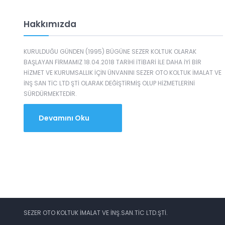
Hakkımızda
KURULDUĞU GÜNDEN (1995) BÜGÜNE SEZER KOLTUK OLARAK
BAŞLAYAN FİRMAMIZ 18.04.2018 TARİHİ İTİBARİ İLE DAHA İYİ BİR
HİZMET VE KURUMSALLIK İÇİN ÜNVANINI SEZER OTO KOLTUK İMALAT VE
İNŞ SAN TİC LTD ŞTİ OLARAK DEĞİŞTİRMİŞ OLUP HİZMETLERİNİ
SÜRDÜRMEKTEDİR.
Devamını Oku
SEZER OTO KOLTUK İMALAT VE İNŞ.SAN.TİC LTD.ŞTİ.