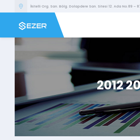
İkitelli Org. San. Bölg. Dolapdere San. Sitesi 12. Ada No.89 – 8
2012 2