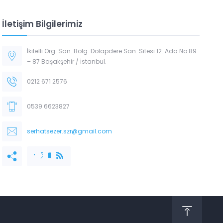
İletişim Bilgilerimiz
İkitelli Org. San. Bölg. Dolapdere San. Sitesi 12. Ada No.89
– 87 Başakşehir / İstanbul.
0212 671 2576
0539 6623827
serhatsezer.szr@gmail.com