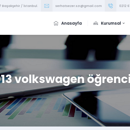
7 Başakşehir / İstanbul.
serhatsezer.szr@gmail.com
0212 6
Anasayfa
Kurumsal
013 volkswagen öğrenci